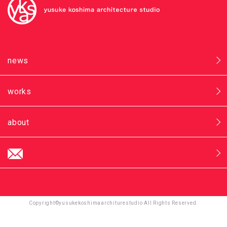
news
works
about
Copyright©yusukekoshimaarchiturestudio All Rights Reserved.