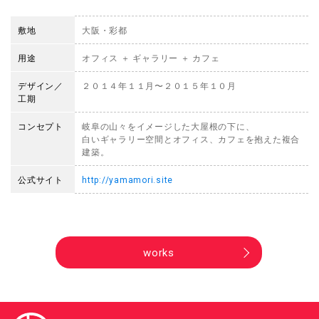
敷地
大阪・彩都
用途
オフィス ＋ ギャラリー ＋ カフェ
デザイン／
２０１４年１１月〜２０１５年１０月
工期
コンセプト
岐阜の山々をイメージした大屋根の下に、
白いギャラリー空間とオフィス、カフェを抱えた複合
建築。
公式サイト
http://yamamori.site
works