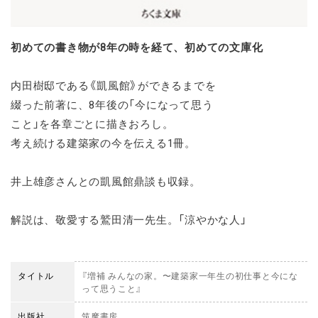
初めての書き物が8年の時を経て、初めての文庫化
内田樹邸である《凱風館》ができるまでを
綴った前著に、8年後の「今になって思う
こと」を各章ごとに描きおろし。
考え続ける建築家の今を伝える1冊。
井上雄彦さんとの凱風館鼎談も収録。
解説は、敬愛する鷲田清一先生。「涼やかな人」
タイトル
『増補 みんなの家。〜建築家一年生の初仕事と今にな
って思うこと』
出版社
筑摩書房