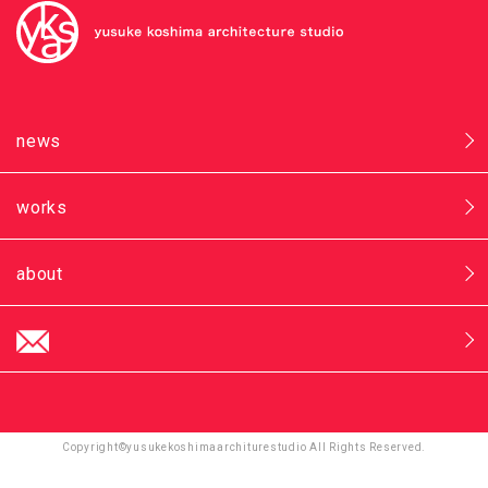
news
works
about
Copyright©yusukekoshimaarchiturestudio All Rights Reserved.