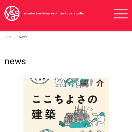
TOP
News
news