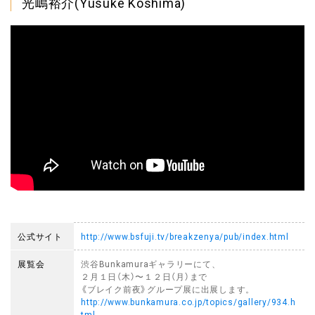
光嶋裕介(Yusuke Koshima)
公式サイト
http://www.bsfuji.tv/breakzenya/pub/index.html
展覧会
渋谷Bunkamuraギャラリーにて、
２月１日（木）〜１２日（月）まで
《ブレイク前夜》グループ展に出展します。
http://www.bunkamura.co.jp/topics/gallery/934.h
tml