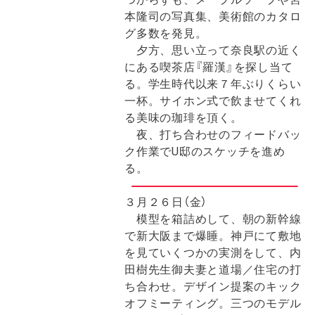
本隆司の写真集、美術館のカタロ
グ多数を発見。
夕方、思い立って奈良駅の近く
にある喫茶店『羅漢』を探し当て
る。学生時代以来７年ぶりくらい
一杯。サイホン式で飲ませてくれ
る美味の珈琲を頂く。
夜、打ち合わせのフィードバッ
ク作業でU邸のスケッチを進め
る。
３月２６日（金）
模型を箱詰めして、朝の新幹線
で新大阪まで爆睡。神戸にて敷地
を見ていくつかの実測をして、内
田樹先生御夫妻と道場／住宅の打
ち合わせ。デザイン提案のキック
オフミーティング。三つのモデル