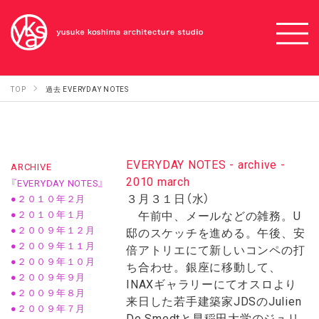
TOP
過去 EVERYDAY NOTES
EVERYDAY NOTES - archive -
ARCHIVE
2010 march
『EVERYDAY NOTES』
３月３１日（水）
●２０１０年２月
午前中、メールなどの雑務。U
●２０１０年１月
●２００９年１２月
邸のスケッチを進める。午後、安
●２００９年１１月
倍アトリエにて新しいコンペの打
●２００９年１０月
ち合わせ。銀座に移動して、
●２００９年９月
INAXギャラリーにてオスロより
●２００９年８月
来日した若手建築家JDSのJulien
●２００９年７月
De Smedtと早稲田大学のジュリ