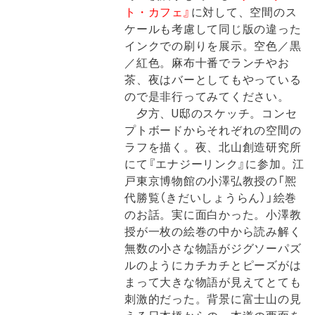
ト・カフェ』
に対して、空間のス
ケールも考慮して同じ版の違った
インクでの刷りを展示。空色／黒
／紅色。麻布十番でランチやお
茶、夜はバーとしてもやっている
ので是非行ってみてください。
夕方、U邸のスケッチ。コンセ
プトボードからそれぞれの空間の
ラフを描く。夜、北山創造研究所
にて『エナジーリンク』に参加。江
戸東京博物館の小澤弘教授の「熈
代勝覧（きだいしょうらん）」絵巻
のお話。実に面白かった。小澤教
授が一枚の絵巻の中から読み解く
無数の小さな物語がジグソーパズ
ルのようにカチカチとピーズがは
まって大きな物語が見えてとても
刺激的だった。背景に富士山の見