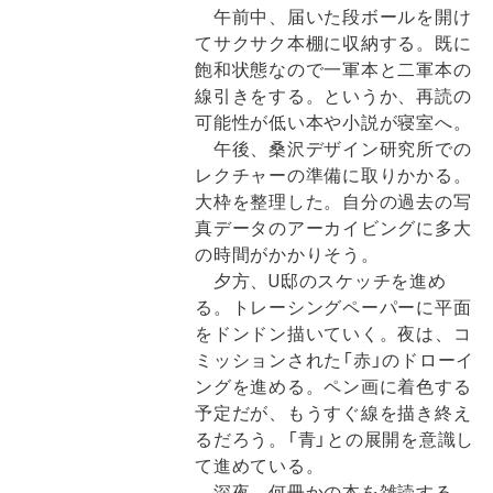
午前中、届いた段ボールを開け
てサクサク本棚に収納する。既に
飽和状態なので一軍本と二軍本の
線引きをする。というか、再読の
可能性が低い本や小説が寝室へ。
午後、桑沢デザイン研究所での
レクチャーの準備に取りかかる。
大枠を整理した。自分の過去の写
真データのアーカイビングに多大
の時間がかかりそう。
夕方、U邸のスケッチを進め
る。トレーシングペーパーに平面
をドンドン描いていく。夜は、コ
ミッションされた「赤」のドローイ
ングを進める。ペン画に着色する
予定だが、もうすぐ線を描き終え
るだろう。「青」との展開を意識し
て進めている。
深夜、何冊かの本を雑読する。