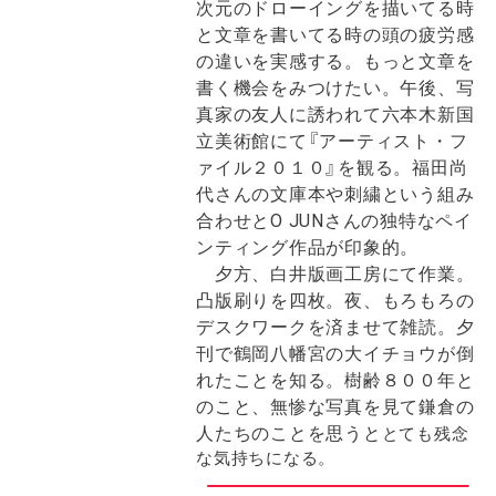
次元のドローイングを描いてる時
と文章を書いてる時の頭の疲労感
の違いを実感する。もっと文章を
書く機会をみつけたい。午後、写
真家の友人に誘われて六本木新国
立美術館にて『アーティスト・フ
ァイル２０１０』を観る。福田尚
代さんの文庫本や刺繍という組み
合わせとO JUNさんの独特なペイ
ンティング作品が印象的。
夕方、白井版画工房にて作業。
凸版刷りを四枚。夜、もろもろの
デスクワークを済ませて雑読。夕
刊で鶴岡八幡宮の大イチョウが倒
れたことを知る。樹齢８００年と
のこと、無惨な写真を見て鎌倉の
人たちのことを思うと
とても残念
な気持ちになる。