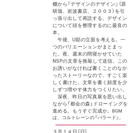
棚から『デザインのデザイン』（原
研哉、岩波書店、２００３）を引
っ張り出して再読する。デザイン
について頭を整理するのに最良の
本。
午後、U邸の立面を考える。一
つのバリエーションがまとまっ
た。
夜、週末の間寝かせていた
NSPの文章を推敲して送信。この
お誘いがなければ書くことのなか
ったストーリーなので、すごく楽
しく書けた。文章を書く頻度を少
しずつ増やす体力をつくりたい。
深夜、昨日の写真展を思い出し
ながら「都会の森」ドローイングを
進める。もうすぐ完成か。
BGM
は、コルトレーンの『バラード』。
３月１４日（日）