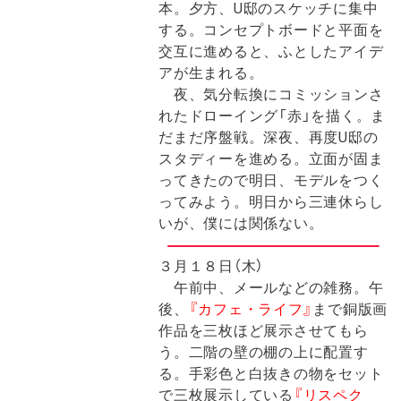
本。夕方、U邸のスケッチに集中
する。コンセプトボードと平面を
交互に進めると、ふとしたアイデ
アが生まれる。
夜、気分転換にコミッションさ
れたドローイング「赤」を描く。ま
だまだ序盤戦。深夜、再度U邸の
スタディーを進める。立面が固ま
ってきたので明日、モデルをつく
ってみよう。明日から三連休らし
いが、僕には関係ない。
３月１８日（木）
午前中、メールなどの雑務。午
後、
『カフェ・ライフ』
まで銅版画
作品を三枚ほど展示させてもら
う。二階の壁の棚の上に配置す
る。手彩色と白抜きの物をセット
で三枚展示している
『リスペク