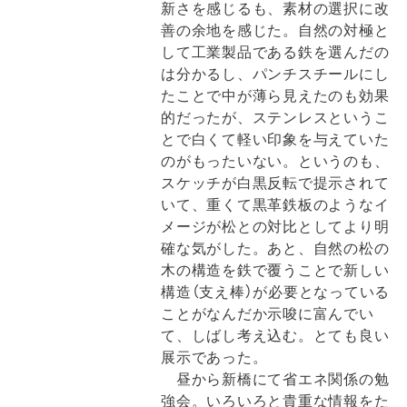
新さを感じるも、素材の選択に改
善の余地を感じた。自然の対極と
して工業製品である鉄を選んだの
は分かるし、パンチスチールにし
たことで中が薄ら見えたのも効果
的だったが、ステンレスというこ
とで白くて軽い印象を与えていた
のがもったいない。というのも、
スケッチが白黒反転で提示されて
いて、重くて黒革鉄板のようなイ
メージが松との対比としてより明
確な気がした。あと、自然の松の
木の構造を鉄で覆うことで新しい
構造（支え棒）が必要となっている
ことがなんだか示唆に富んでい
て、しばし考え込む。とても良い
展示であった。
昼から新橋にて省エネ関係の勉
強会。いろいろと貴重な情報をた