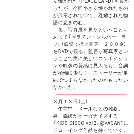
く焼かれた「PEACE LAND」も良か
ったが、今回小さく焼かれたもの
が展示されていて、凝縮された物
語に息をのむ。
夜、写真展を見たということも
あって『ゼラチン・シルバー・ラ
ブ』（監督：操上和美、２００９）
をDVDで観る。監督が写真家とい
うことで実に美しいコンポジショ
ンや映像の質感に見入るも、台詞
が極端に少なく、ストーリーが単
純でつまらなかったのがもったい
なかった。
３月１３日（土）
午前中、メールなどの雑務。
昼、義姉がオーガナイズする
『KIDS DISCO vol.2』@VACANTに
ドローイング作品を持っていく。