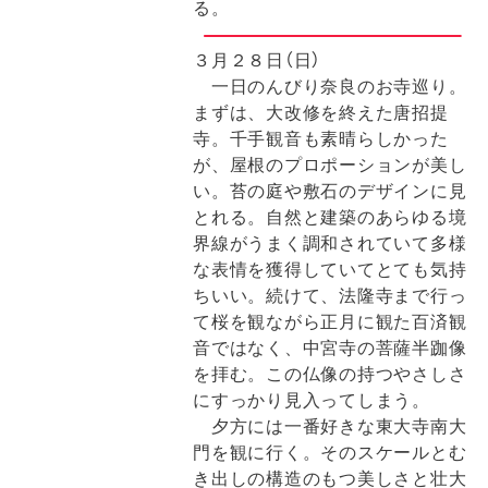
る。
３月２８日（日）
一日のんびり奈良のお寺巡り。
まずは、大改修を終えた唐招提
寺。千手観音も素晴らしかった
が、屋根のプロポーションが美し
い。苔の庭や敷石のデザインに見
とれる。自然と建築のあらゆる境
界線がうまく調和されていて多様
な表情を獲得していてとても気持
ちいい。続けて、法隆寺まで行っ
て桜を観ながら正月に観た百済観
音ではなく、中宮寺の菩薩半跏像
を拝む。この仏像の持つやさしさ
にすっかり見入ってしまう。
夕方には一番好きな東大寺南大
門を観に行く。そのスケールとむ
き出しの構造のもつ美しさと壮大