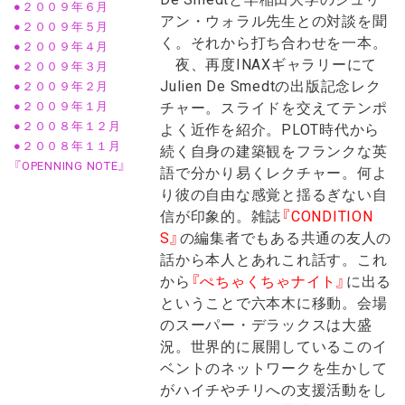
●２００９年６月
アン・ウォラル先生との対談を聞
●２００９年５月
く。それから打ち合わせを一本。
●２００９年４月
夜、再度INAXギャラリーにて
●２００９年３月
Julien De Smedtの出版記念レク
●２００９年２月
チャー。スライドを交えてテンポ
●２００９年１月
●２００８年１２月
よく近作を紹介。PLOT時代から
●２００８年１１月
続く自身の建築観をフランクな英
『OPENNING NOTE』
語で分かり易くレクチャー。何よ
り彼の自由な感覚と揺るぎない自
信が印象的。雑誌
『CONDITION
S』
の編集者でもある共通の友人の
話から本人とあれこれ話す。これ
から
『ぺちゃくちゃナイト』
に出る
ということで六本木に移動。会場
のスーパー・デラックスは大盛
況。世界的に展開しているこのイ
ベントのネットワークを生かして
がハイチやチリへの支援活動をし