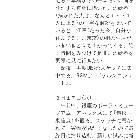
える日本橋からの一本道の西面を
ひたすら克明に描いたこの絵巻
（描かれた人は、なんと１６７１
人に上る）の丁寧な解説を聴いて
いると、江戸（たった今、自分が
住んでるここ東京）の街の生活が
いきいきと立ち上がってくる。近
く時間をみつけて是非この絵巻を
実際に見に行きたい。
深夜、再度U邸のスケッチに集
中する。BGMは、『ケルンコンサ
ート』。
３月１７日（水）
午前中、銀座のポーラ・ミュー
ジアム・アネックスにて『鎧松―
東信展』を観る。スケッチに惹か
れて、実物が見たくなったので最
終日に滑り込む。新しい試みに斬