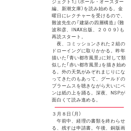
ジェクト1』（ポール・オースター
編、新潮文庫）を読み始める。金
曜日にレクチャーを受けるので、
難波先生の『建築の四層構造』（難
波和彦、INAX出版、２００９）も
再読スタート。
夜、コミッションされた２組の
ドローイングに取りかかる。昨年
描いた「青い都市風景」に対して類
似した「赤い都市風景」を描き始め
る。外の天気がみぞれまじりにな
ってきたのもあって、グールドの
ブラームスを聴きながら大いにペ
ンは紙の上を踊る。深夜、NSPが
面白くて読み進める。
３月８日（月）
午前中、経理の書類を終わらせ
る、残すは申請書。午後、銅版画