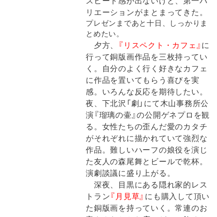
スピード感が出ないけど、第一バ
リエーションがまとまってきた。
プレゼンまであと十日、しっかりま
とめたい。
夕方、
『リスペクト・カフェ』
に
行って銅版画作品を三枚持ってい
く。自分のよく行く好きなカフェ
に作品を置いてもらう喜びを実
感。いろんな反応を期待したい。
夜、下北沢「劇」にて木山事務所公
演『瑠璃の壷』の公開ゲネプロを観
る。女性たちの歪んだ愛のカタチ
がそれぞれに描かれていて強烈な
作品。難しいハーフの娘役を演じ
た友人の森尾舞とビールで乾杯。
演劇談議に盛り上がる。
深夜、目黒にある隠れ家的レス
トラン
『月見草』
にも購入して頂い
た銅版画を持っていく。常連のお