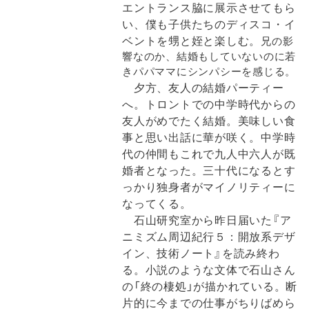
エントランス脇に展示させてもら
い、僕も子供たちのディスコ・イ
ベントを甥と姪と楽しむ。
兄の影
響なのか、結婚もしていないのに若
きパパママにシンパシーを感じる。
夕方、友人の結婚パーティー
へ。トロントでの中学時代からの
友人がめでたく結婚。美味しい食
事と思い出話に華が咲く。中学時
代の仲間もこれで九人中六人が既
婚者となった。三十代になるとす
っかり独身者がマイノリティーに
なってくる。
石山研究室から昨日届いた『ア
ニミズム周辺紀行５：開放系デザ
イン、技術ノート』を読み終わ
る。小説のような文体で石山さん
の「終の棲処」が描かれている。断
片的に今までの仕事がちりばめら