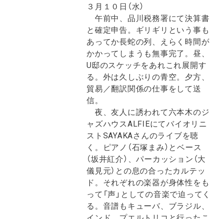
３月１０日（水）
午前中、品川税務署にて決算書
と確定申告。ギリギリという事も
あってか長蛇の列、えらく時間が
かかってしまうも無事完了。
昼、
U邸のスケッチをあれこれ展開す
る。外は久しぶりの青空。夕方、
貿易／翻訳関係の仕事をして送
信。
夜、友人に誘われて六本木のジ
ャズハウスALFIEにてバイオリニ
ストSAYAKAさんのライブを聴
く。ピアノ（石塚まみ）とベース
（坂井紅介）、パーカッション（大
儀見元）との息の合ったカルテッ
ド。それぞれの楽器が身体性をも
って「声」としての音楽で迫ってく
る。音譜もキューバ、ブラジル、
インド、プエルトリコと行ったこ