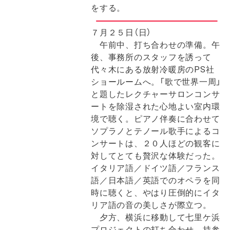
をする。
７月２５日（日）
午前中、打ち合わせの準備。午
後、事務所のスタッフを誘って
代々木にある放射冷暖房のPS社
ショールームへ。「歌で世界一周」
と題したレクチャーサロンコンサ
ートを除湿された心地よい室内環
境で聴く。ピアノ伴奏に合わせて
ソプラノとテノール歌手によるコ
ンサートは、２０人ほどの観客に
対してとても贅沢な体験だった。
イタリア語／ドイツ語／フランス
語／日本語／英語でのオペラを同
時に聴くと、やはり圧倒的にイタ
リア語の音の美しさが際立つ。
夕方、横浜に移動して七里ケ浜
プロジェクトの打ち合わせ。持参