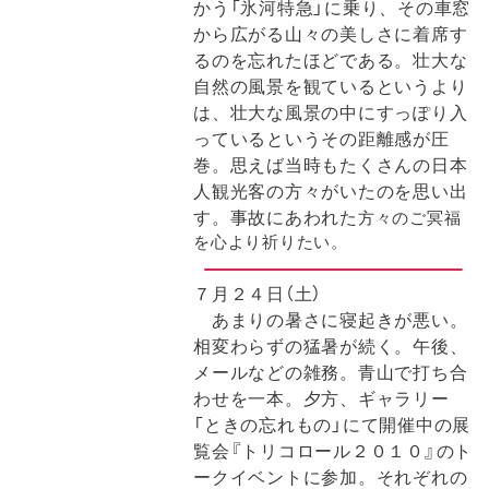
かう「氷河特急」に乗り、その車窓
から広がる山々の美しさに着席す
るのを忘れたほどである。壮大な
自然の風景を観ているというより
は、壮大な風景の中にすっぽり入
っているというその距離感が圧
巻。思えば当時もたくさんの日本
人観光客の方々がいたのを思い出
す。事故にあわれた
方々のご冥福
を心より祈りたい。
７月２４日（土）
あまりの暑さに寝起きが悪い。
相変わらずの猛暑が続く。
午後、
メールなどの雑務。青山で打ち合
わせを一本。夕方、ギャラリー
「ときの忘れもの」にて開催中の展
覧会『トリコロール２０１０』のト
ークイベントに参加。それぞれの