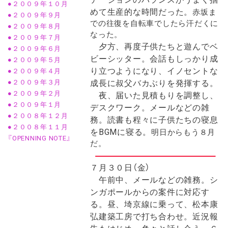
●２００９年１０月
めて生産的な時間だった。
赤坂ま
●２００９年９月
での往復を自転車でしたら汗だくに
●２００９年８月
なった。
●２００９年７月
夕方、再度子供たちと遊んでベ
●２００９年６月
ビーシッター。会話もしっかり成
●２００９年５月
り立つようになり、イノセントな
●２００９年４月
成長に叔父バカぶりを発揮する。
●２００９年３月
●２００９年２月
夜、届いた見積もりを調整し、
●２００９年１月
デスクワーク。メールなどの雑
●２００８年１２月
務。読書も程々に子供たちの寝息
●２００８年１１月
をBGMに寝る。
明日からもう８月
『OPENNING NOTE』
だ。
７月３０日（金）
午前中、メールなどの雑務。シ
ンガポールからの案件に対応す
る。昼、埼京線に乗って、松本康
弘建築工房で打ち合わせ。近況報