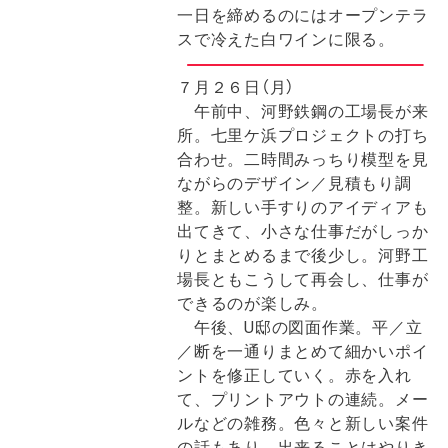
一日を締めるのにはオープンテラ
スで冷えた白ワインに限る。
７月２６日（月）
午前中、河野鉄鋼の工場長が来
所。七里ケ浜プロジェクトの打ち
合わせ。二時間みっちり模型を見
ながらのデザイン／見積もり調
整。新しい手すりのアイディアも
出てきて、小さな仕事だがしっか
りとまとめるまで後少し。河野工
場長ともこうして再会し、仕事が
できるのが楽しみ。
午後、U邸の図面作業。平／立
／断を一通りまとめて細かいポイ
ントを修正していく。赤を入れ
て、プリントアウトの連続。メー
ルなどの雑務。色々と新しい案件
の話もあり、出来ることはやりき