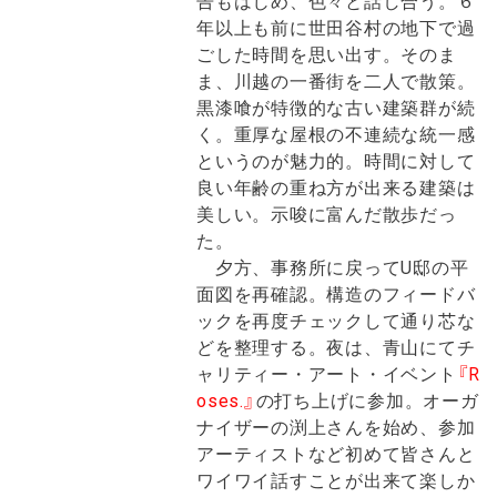
告もはじめ、色々と話し合う。６
年以上も前に世田谷村の地下で過
ごした時間を思い出す。そのま
ま、川越の一番街を二人で散策。
黒漆喰が特徴的な古い建築群が続
く。重厚な屋根の不連続な統一感
というのが魅力的。時間に対して
良い年齢の重ね方が出来る建築は
美しい。示唆に富んだ散歩だっ
た。
夕方、事務所に戻ってU邸の平
面図を再確認。構造のフィードバ
ックを再度チェックして通り芯な
どを整理する。夜は、青山にてチ
ャリティー・アート・イベント
『R
oses.』
の打ち上げに参加。オーガ
ナイザーの渕上さんを始め、参加
アーティストなど初めて皆さんと
ワイワイ話すことが出来て楽しか