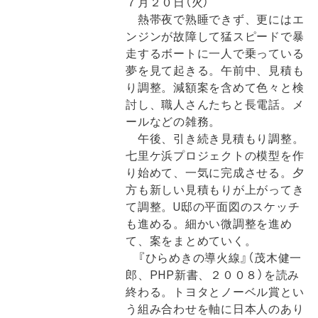
７月２０日（火）
熱帯夜で熟睡できず、更にはエ
ンジンが故障して猛スピードで暴
走するボートに一人で乗っている
夢を見て起きる。午前中、見積も
り調整。減額案を含めて色々と検
討し、職人さんたちと長電話。メ
ールなどの雑務。
午後、引き続き見積もり調整。
七里ケ浜プロジェクトの模型を作
り始めて、一気に完成させる。夕
方も新しい見積もりが上がってき
て調整。U邸の平面図のスケッチ
も進める。細かい微調整を進め
て、案をまとめていく。
『ひらめきの導火線』（茂木健一
郎、PHP新書、２００８）を読み
終わる。トヨタとノーベル賞とい
う組み合わせを軸に日本人のあり