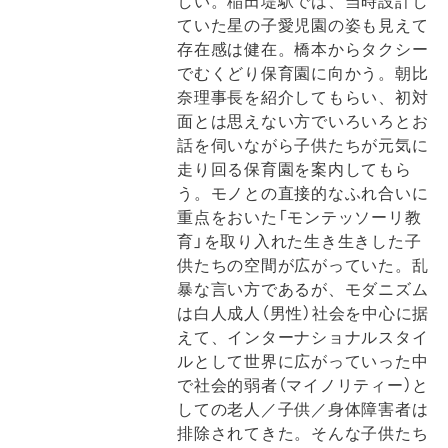
しい。稲田堤駅では、当時設計し
ていた星の子愛児園の姿も見えて
存在感は健在。橋本からタクシー
でむくどり保育園に向かう。朝比
奈理事長を紹介してもらい、初対
面とは思えない方でいろいろとお
話を伺いながら子供たちが元気に
走り回る保育園を案内してもら
う。モノとの直接的なふれ合いに
重点をおいた「モンテッソーリ教
育」を取り入れた生き生きした子
供たちの空間が広がっていた。乱
暴な言い方であるが、モダニズム
は白人成人（男性）社会を中心に据
えて、インターナショナルスタイ
ルとして世界に広がっていった中
で社会的弱者（マイノリティー）と
しての老人／子供／身体障害者は
排除されてきた。そんな子供たち