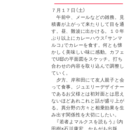
７月１７日（土）
午前中、メールなどの雑務。見
積書が上がって来たりして目を通
す。昼、難波に出かける。１０年
ぶり以上にカレーハウス「サンマ
ルコ」でカレーを食す。何とも懐
かしく美味しい味に感動。カフェ
でU邸の平面図をスケッチ。打ち
合わせの内容を取り込んで調整し
ていく。
夕方、岸和田にて友人親子と会
って食事。ジュエリーデザイナー
であるお父様とは初対面とは思え
ないほどあれこれと話が盛り上が
る。異分野の方々と相乗効果を生
み出す関係性を大切にしたい。
『若者よマルクスを読もう』（内
田樹×石川康宏、かもがも出版、