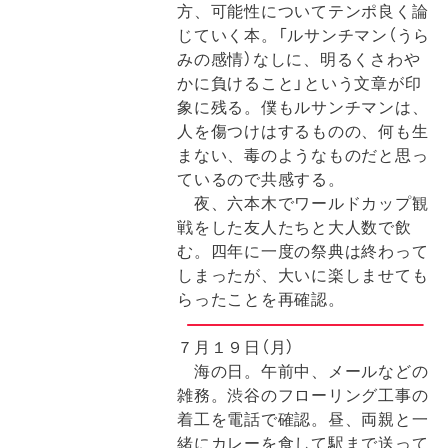
方、可能性についてテンポ良く論
じていく本。「ルサンチマン（うら
みの感情）なしに、明るくさわや
かに負けること」という文章が印
象に残る。僕もルサンチマンは、
人を傷つけはするものの、何も生
まない、毒のようなものだと思っ
ているので共感する。
夜、六本木でワールドカップ観
戦をした友人たちと大人数で飲
む。四年に一度の祭典は終わって
しまったが、大いに楽しませても
らったことを再確認。
７月１９日（月）
海の日。午前中、メールなどの
雑務。渋谷のフローリング工事の
着工を電話で確認。昼、両親と一
緒にカレーを食して駅まで送って