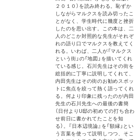
２０１０）を読み終わる。恥ずか
しながらマルクスを読み切ったこ
とがなく、学生時代に幾度と挫折
したのを思い出す。この本は、二
人のどこか対照的な先生がそれぞ
れの語り口でマルクスを教えてく
れる。いわば、二人が「マルクス
という街」の「地図」を描いてくれ
ている感じ。石川先生はその街を
総括的に丁寧に説明してくれて、
内田先生はその街のお勧めスポッ
トに焦点を絞って熱く語ってくれ
る。何より印象に残ったのが内田
先生の石川先生への最後の書簡
（日付よりU邸の初めての打ち合わ
せ前日に書かれてたことを知
る）。『日本辺境論』を「額縁」とい
う言葉を使って説明しつつ、そこ