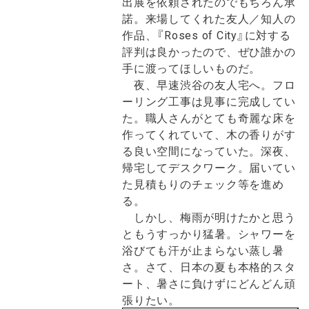
出展を依頼されたのでもちろん承
諾。来場してくれた友人／知人の
作品、『Roses of City』に対する
評判は良かったので、ぜひ誰かの
手に渡ってほしいものだ。
夜、早速渋谷の友人宅へ。フロ
ーリング工事は見事に完成してい
た。職人さんがとても奇麗な床を
作ってくれていて、木の香りがす
る良い空間になっていた。深夜、
帰宅してデスクワーク。届いてい
た見積もりのチェック等を進め
る。
しかし、梅雨が明けたかと思う
ともうすっかり猛暑。シャワーを
浴びても汗が止まらない蒸し暑
さ。さて、日本の夏も本格的スタ
ート、暑さに負けずにどんどん頑
張りたい。