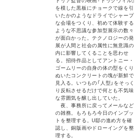
トリア監督の映画『ドッグヴィル』
を模した黒板にチョークで線を引
いたかのようなドライでシャープ
な会場をつくり、初めて体験する
ような不思議な参加型展示の数々
が面白かった。テクノロジーの発
展が人間と社会の属性に無意識の
内に影響してくることを思わせ
る。招待作品としてアントニー・
ゴームリーの自身の体の型をくり
ぬいたコンクリートの塊が新鮮で
見入る。いつもの「人型」をそっく
り反転させるだけで何とも不気味
な雰囲気を醸し出していた。
夜、事務所に戻ってメールなど
の雑務。もろもろ今日のインプッ
トを整理する。U邸の進め方を確
認し、銅版画やドローイングを整
理する。