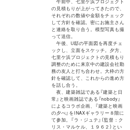
午前中、七里ケ浜プロジェクト
の見積もりが上がってきたので、
それぞれの数値や金額をチェック
して方針を確認。密にお施主さん
と連絡を取り合う。模型写真も撮
って送信。
午後、U邸の平面図を再度チェ
ックし、立面をスケッチ。夕方、
七里ケ浜プロジェクトの見積もり
調整のために来京中の建設会社勤
務の友人と打ち合わせ。大枠の方
針を確認して、これからの進め方
を話し合う。
夜、建築雑誌である『建築と日
常』と映画雑誌である『nobody』
によるコラボ企画、『建築と映画
の夕べ』をINAXギャラリー８階に
て参加。『ラ・ジュテ』（監督：ク
リス・マルケル、１９６２）とい