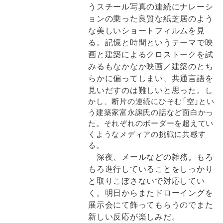
うスチール写真の連続にナレーシ
ョンの乗った良質な紙芝居のよう
な美しいショートフィルムを見
る。記憶と時間というテーマで映
画と建築によるクロストークを試
みるもなかなか映画／建築のとち
らかに偏ってしまい、共通言語を
見いだすのは難しいと思った。
し
かし、断片の連続にひそむ「空」とい
う建築家富永譲氏の話など面白かっ
た。それぞれのボーダーを超えてい
くようなメディアの挑戦に共感す
る。
深夜、メールなどの雑務。もろ
もろ進行していることをしっかり
と取りこぼさないで対応してい
く。明日からまたドローイングを
展示会にて飾ってもらうのでまた
新しい反応が楽しみだ。