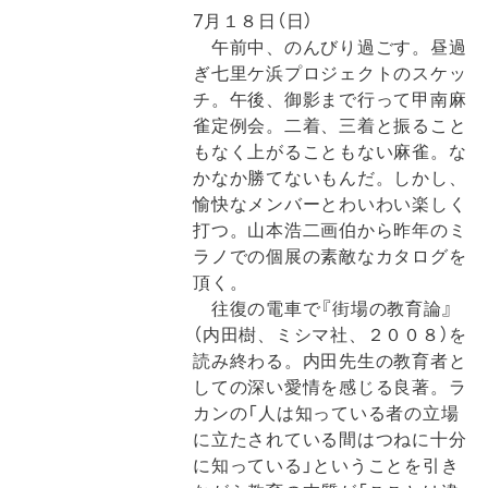
7月１８日（日）
午前中、のんびり過ごす。昼過
ぎ七里ケ浜プロジェクトのスケッ
チ。午後、御影まで行って甲南麻
雀定例会。二着、三着と振ること
もなく上がることもない麻雀。な
かなか勝てないもんだ。しかし、
愉快なメンバーとわいわい楽しく
打つ。山本浩二画伯から昨年のミ
ラノでの個展の素敵なカタログを
頂く。
往復の電車で『街場の教育論』
（内田樹、ミシマ社、２００８）を
読み終わる。内田先生の教育者と
しての深い愛情を感じる良著。ラ
カンの「人は知っている者の立場
に立たされている間はつねに十分
に知っている」ということを引き