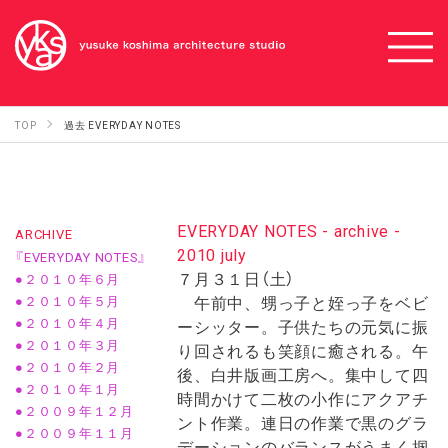
TOP
過去 EVERYDAY NOTES
EVERYDAY NOTES - archive -
ARCHIVE
2010 july
『EVERYDAY NOTES』
７月３１日（土）
●２０１０年６月
午前中、甥っ子と姪っ子をベビ
●２０１０年５月
●２０１０年４月
ーシッター。子供たちの元気に振
●２０１０年３月
り回されるも笑顔に癒される。午
●２０１０年２月
後、白井版画工房へ。集中して四
●２０１０年１月
時間かけて二枚の小作にアクアチ
●２００９年１２月
ント作業。連日の作業で黒のグラ
●２００９年１１月
デーションのバランスがうまく掴