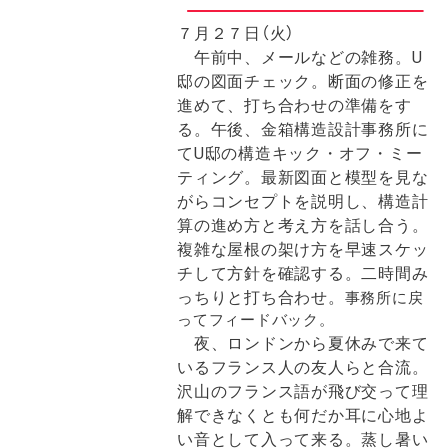
７月２７日（火）
午前中、メールなどの雑務。U
邸の図面チェック。断面の修正を
進めて、打ち合わせの準備をす
る。午後、金箱構造設計事務所に
てU邸の構造キック・オフ・ミー
ティング。最新図面と模型を見な
がらコンセプトを説明し、構造計
算の進め方と考え方を話し合う。
複雑な屋根の架け方を早速スケッ
チして方針を確認する。二時間み
っちりと打ち合わせ。
事務所に戻
ってフィードバック。
夜、ロンドンから夏休みで来て
いるフランス人の友人らと合流。
沢山のフランス語が飛び交って理
解できなくとも何だか耳に心地よ
い音として入って来る。蒸し暑い