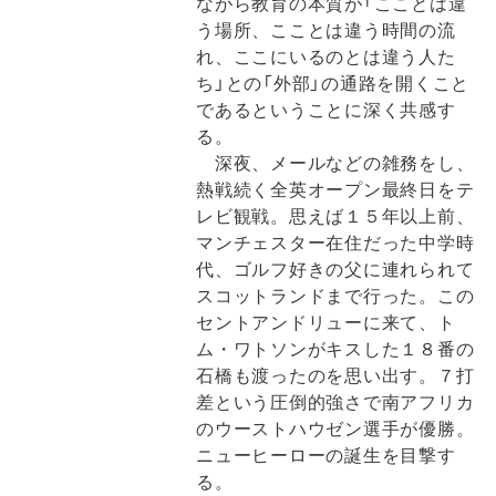
ながら教育の本質が「こことは違
う場所、こことは違う時間の流
れ、ここにいるのとは違う人た
ち」との「外部」の通路を開くこと
であるということに深く共感す
る。
深夜、メールなどの雑務をし、
熱戦続く全英オープン最終日をテ
レビ観戦。思えば１５年以上前、
マンチェスター在住だった中学時
代、ゴルフ好きの父に連れられて
スコットランドまで行った。この
セントアンドリューに来て、ト
ム・ワトソンがキスした１８番の
石橋も渡ったのを思い出す。７打
差という圧倒的強さで南アフリカ
のウーストハウゼン選手が優勝。
ニューヒーローの誕生を目撃す
る。