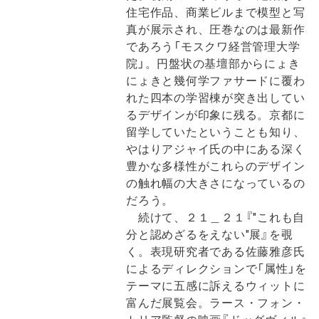
住宅作品、商業ビルまで模型と写
真が展示され、圧巻なのは最新作
であろう「モスクワ経営管理大学
院」。円盤状の基壇部からにょき
にょきと幾何学ファサードに覆わ
れた四本の学習棟が突き出してい
るデザインが印象に残る。京都に
留学していたということも知り、
やはりアジャイ氏の中にある深く
豊かな多様性がこれらのデザイン
の触れ幅の大きさになっているの
だろう。
続けて、２１＿２１『"これも自
分と認めざるをえない"展』を覗
く。表現研究者である佐藤雅彦氏
によるディレクションで「属性」を
テーマに五感に訴えるウィットに
富んだ展覧会。ラース・フォン・