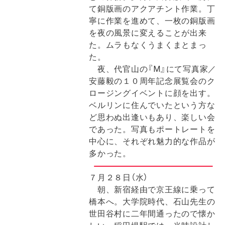
て銅版画のアクアチント作業。丁
寧に作業を進めて、一枚の銅版画
を夜の風景に変えることが出来
た。ムラもなくうまくまとまっ
た。
夜、代官山の『M』にて写真家／
安藤毅の１０周年記念展覧会のク
ロージングイベントに顔を出す。
ベルリンに住んでいたという方な
ど思わぬ出逢いもあり、楽しい会
であった。写真もポートレートを
中心に、それぞれ魅力的な作品が
多かった。
７月２８日（水）
朝、新宿経由で京王線に乗って
橋本へ。大学院時代、石山先生の
世田谷村に二年間通ったので懐か