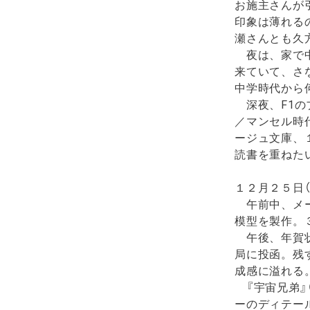
お施主さんが
印象は薄れる
瀬さんとも久
夜は、家で中
来ていて、さ
中学時代から
深夜、F1の
／マンセル時
ージュ文庫、
読書を重ねた
１２月２５日（
午前中、メー
模型を製作。
午後、年賀状
局に投函。残
成感に溢れる
『宇宙兄弟』
ーのディテー