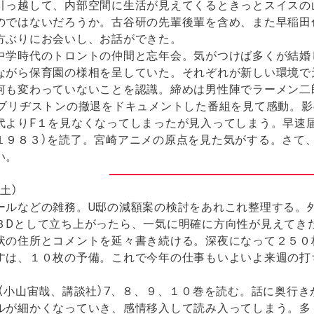
引っ越して、内部空間に生活が見えてくるときっとスイスの
のではないだろうか。古谷研の先輩後輩を含め、また早稲田
方ぶりにお会いし、お話ができた。
学時代のトロントの仲間と忘年会。気がつけば多くが結婚
ながら保育園の様相を呈していた。それぞれが新しい環境で
何も変わっていないことを認識。締めは男性陣でラーメン二
ブリヂストンの撤退をドキュメントした番組を見て感動。影
代よりF１を見なくなってしまったが見入ってしまう。早速届
１９８３）を読了。宮崎アニメの原点を見た気がする。さて
い。
土）
ルなどの雑務。U邸の減額案の検討をあれこれ整理する。
３Dとして立ち上がったら、一気に明確に方向性が見えてき
の住所とコメントを延々書き続ける。深夜になって２５０
すは、１０枚の予備。これで今年の仕事もいよいよ来週の打
。
（小山宙哉、講談社）7、８、９、１０巻を読む。話に奥行
ルが細かくなっていき、感情移入して読み入ってしまう。多