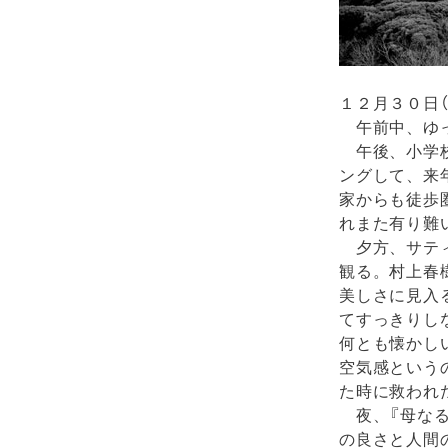
１２月３０日（
午前中、ゆっ
午後、小学校
ングして、来
家からも徒歩
れまた有り難
夕方、サティ
観る。村上春
美しさに見入
てすっきりし
何とも懐かし
空気感という
た時に救われ
夜、『母なる
の良さと人間