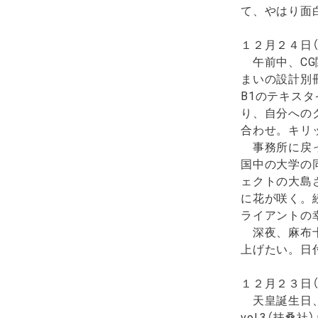
て、やはり面
１２月２４日（
午前中、CG
まいの設計別冊
B1のテキス
り、自分への
合わせ。キリ
事務所に戻っ
国中の大学の
ェクトの大島
に花が咲く。
ライアントの
深夜、麻布十
上げたい。日
１２月２３日（
天皇誕生日、世
vol.3（扶