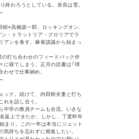
くり終わろうとしている。奈良は雪。
田樹×高橋源一郎、ロッキングオン、
アン・トラットリア・グロリアでラ
リアンを食す。麻雀談議から始まっ
邸の打ち合わせのフィードバック作
々に寝てしまう。正月の読書は『球
ち合わせで仕事納め。
ェック。続けて、内田樹夫妻と打ち
これを話し合う。
ら中学の教員チームも合流。いきな
汚名返上できたか。しかし、丁度昨年
の始まり。この一年は本当にジェット
の気持ちを忘れずに精進したい。
アトリエが見たかったのでお願いし