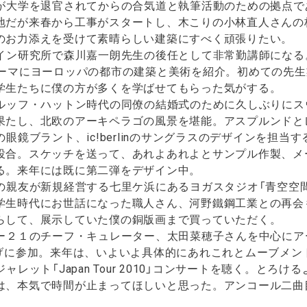
生が大学を退官されてからの合気道と執筆活動のための拠点で
地だが来春から工事がスタートし、木こりの小林直人さんの
のお力添えを受けて素晴らしい建築にすべく頑張りたい。
ザイン研究所で森川嘉一朗先生の後任として非常勤講師になる
テーマにヨーロッパの都市の建築と美術を紹介。初めての先
学生たちに僕の方が多くを学ばせてもらった気がする。
ブルッフ・ハットン時代の同僚の結婚式のために久しぶりに
果たし、北欧のアーキペラゴの風景を堪能。アスプルンドと
の眼鏡ブラント、ic!berlinのサングラスのデザインを担
投合。スケッチを送って、あれよあれよとサンプル作製、メ
る。来年には既に第二弾をデザイン中。
代の親友が新規経営する七里ケ浜にあるヨガスタジオ「青空空
学生時代にお世話になった職人さん、河野鐵鋼工業との再会
らして、展示していた僕の銅版画まで買っていただく。
ー２１のチーフ・キュレーター、太田菜穂子さんを中心にアートプ
上げに参加。来年は、いよいよ具体的にあれこれとムーブメン
ジャレット「Japan Tour 2010」コンサートを聴く。と
、本気で時間が止まってほしいと思った。アンコール二曲目の「Ans