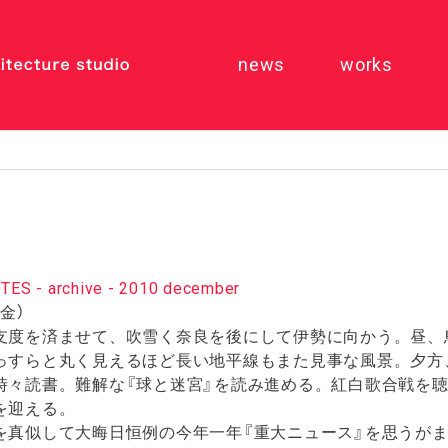
news
works
ES - archive - 2010 december
金）
度を済ませて、吹雪く奈良を後にして伊勢に向かう。昼、
っすらと丸く見えるほど長い地平線もまた見事な風景。夕方
時々読書。難解な『球と迷宮』を読み進める。紅白歌合戦を
を迎える。
真似して大晦日恒例の今年一年『重大ニュース』を思うがま