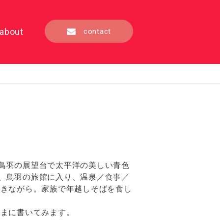
about
contact
鳥羽の展望台で太平洋の美しい青色
、鳥羽の旅館に入り、温泉／食事／
聴きながら。家族で年越しそばを食し
まに書いてみます。