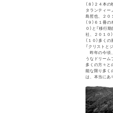
（８）２４本
タランティー
島哲也、２０
（９）６１冊
０）と『移行
社、２０１０
（１０）多く
『クリストと
昨年の今頃、
うなドリーム
多くの方々と
能な限り多く
は、本当にあ