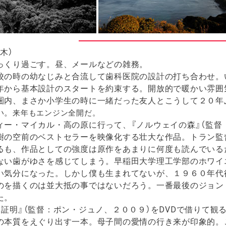
木）
くり過ごす。昼、メールなどの雑務。
の時の幼なじみと合流して歯科医院の設計の打ち合わせ。
年から基本設計のスタートを約束する。開放的で暖かい雰囲
圏内、まさか小学生の時に一緒だった友人とこうして２０年
い。
来年もエンジン全開だ。
ー・マイカル・高の原に行って、『ノルウェイの森』（監督
樹の空前のベストセラーを映像化する壮大な作品。トラン監
るも、作品としての強度は原作をあまりに何度も読んでいる
ない歯がゆさを感じてしまう。早稲田大学理工学部のホワイ
い気分になった。しかし僕も生まれてないが、１９６０年代
のを描くのは並大抵の事ではないだろう。一番最後のジョン
た。
証明』（監督：ポン・ジュノ、２００９）をDVDで借りて観
の本質をえぐり出す一本。母子間の愛情の行き来が印象的。