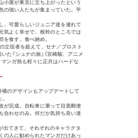
山小屋が東京に立ち上がったという
色の強い人たちが集まっていた。平
し、可愛らしいジュニア達を連れて
元気よく幸せで、根幹のところでは
郎を食す。食べ納め。
の立役者を超えて、セナ／プロスト
いた『シュナの旅』（宮崎駿、アニメ
、マンガ熱も程々に正月はハードな
外構のデザインもアップデートして
た。
枚が完成。自転車に乗って目黒郵便
ち合わせのみ。何だか気持ち良い達
きが出てきて、それぞれのキャラクタ
くの人に勧められたマンガだけあっ