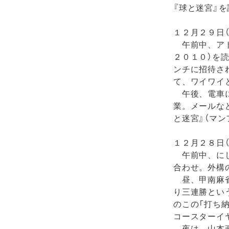
『球と迷宮』
１２月２９日（
午前中、アト
２０１０）を
ンチに招待さ
て、ワイワイ
午後、電車に
業。メールな
と迷宮』（マ
１２月２８日（
午前中、にし
合わせ。外構
昼、甲南麻雀
り三連勝とい
のこの「打ち
コースターイ
夜は、山本画