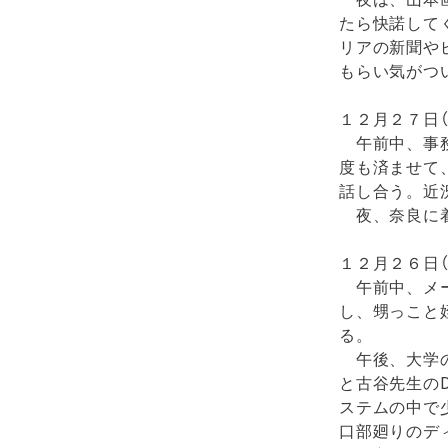
たら快諾して
リアの新聞や
もらい気がつ
１２月２７日（
午前中、事務
度も済ませて
話し合う。近
夜、奈良に着
１２月２６日（
午前中、メー
し、甥っこと
る。
午後、大学の
と古谷先生の
ステムの中で
口部廻りのデ