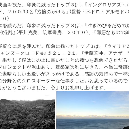
の映画を観た。印象に残ったトップ３は、『イングロリアス・
ノ、２００９）と『抱擁のかけら』（監督：ペドロ・アルモドバ
１０）
の本を読んだ。印象に残ったトップ３は、『生きのびるための建
期的混乱』（平川克美、筑摩書房、２０１０）、『邪悪なものの
）
の展覧会に足を運んだ。印象に残ったトップ３は、『ウィリア
ジャンヌ＝クロード展』＠２１＿２１、『伊藤若冲、アナザー
果たして僕はこの上に書いたことの幾つを想像できただろ
プロジェクトが沢山あり、建築家冥利に尽きる。本当に奇跡
の素晴らしい出逢いがきっかけである。感謝の気持ちで一杯
の分野とのクロスボーダーな仕事をしたいと思っているので
りがとうございました。心よりお礼申し上げます。