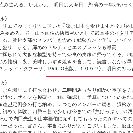
を読み進める。いよいよ、明日は大晦日。怒濤の一年がゆっ
水）
リエでゆっくり昨日頂いた『沈む日本を愛せますか？』（内
読み始める。昼、山本画伯の快気祝いとして武庫荘のイタリ
れる。浜松支部のメンバーも含めて総勢八名で美味しいイタ
と盛り上がる。締めのドルチェとエスプレッソも最高。
揺られて大きな模型を持って奈良の実家に帰ってくる。U
どの雑務。夜、美味しいすき焼きを食して、読書しながら早
ンフレッド・タフーリ、PARCO出版、１９９２）。明日の打
火）
むら珈琲にて打ち合わせ。二時間みっちり細かい事項をチ
の門のデザインを模型と一緒に確認し、予算についてのあれ
連盟定例会の打ち納め。いつものメンバーに続き、浜松か
う初めて体験。四戦三勝で少しは今までの「負けっぷり」の
納め」で内田先生を山本画伯に紹介してもらったのがすべて
ヤーだった。皆さん、本当にありがとうございました。感謝
伯の自宅兼アトリエに泊めて頂く。画伯の創作の場である