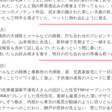
くれた。うどんと鶏の野菜煮込みの夜食まで作ってもらい、
ピカソのメゾチント作品、拭き漆の施された美しい天板の机
いたら三時半を過ぎていた。ベットに倒れ込むように寝る。
月）
所の大掃除とメールなどの雑務。打ち合わせのプレゼンテ
、品川へ。山本画伯と合流し、新幹線で京都までご一緒する
況報告も含めて話し込んでいたらあっという間に着いた。
いたらお好み焼きを食す。明日の打ち合わせの準備も程々
日）
ルなどの雑務と事務所の大掃除。昼、兄貴家族宅にて一日
姪っことワイワイ楽しく遊ぶ。子供達の成長のスピードに驚
先輩建築家平瀬有人さんの設計した住宅YNHオープンハウ
DNAがブレンドした現代住宅。素材も厳選された潔いデザ
少しずつ動き、内部から東京の風景が額縁のように切りとら
ィテールへのこだわり。網戸や窓枠が見えない、壁に穴があ