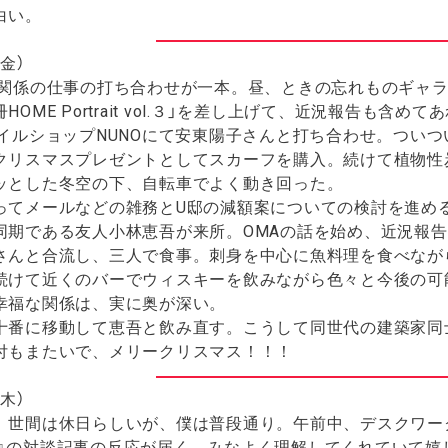
白い。
金）
関係の仕事の打ち合わせが一本。昼、ときの忘れものギャラ
HOME Portrait vol.３」を差し上げて、近況報告も
タイルショップNUNOにて安東陽子さんと打ち合わせ。つい
クリスマスプレゼントとしてスカーフを購入。続けて植物性
ッとした冬空の下、自転車でよく動き回った。
てメールなどの雑務とU邸の減額案についての検討を進め
同期である友人小林恵吾が来所。OMAの話を始め、近況報告
さんと合流し、三人で食事。刺身を中心に魚料理を食べなが
続けて近くのバーでウィスキーを飲みながら色々と今後の可
幸福な関係は、実に奥が深い。
番に移動して恵吾と飲み直す。こうして同世代の建築家同
付もまたいで、メリークリスマス！！！
木）
間は休日らしいが、僕は普段通り。午前中、デスクワーク。メール
桑社）』の対談記事の反応が届く。みなよく理解してくれていて