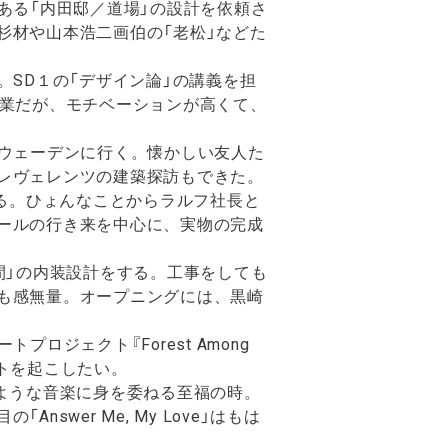
ある「内田邸／道場」の設計を依頼さ
杉材や山本浩二画伯の「老松」などた
。SD１の「デザイン論」の講義を担
生業だが、モチベーションが高くて、
スウェーデンに行く。懐かしい友人た
レヴェレンツの建築探訪もできた。
当する。ひょんなことからラルフ社長と
ールの行き来を中心に、実物の完成
間」の内装設計をする。工事をしても
も感無量。オープニングには、黒崎
ロジェクト『Forest Among
トを起こしたい。
ろけるような音楽に身を委ねる至福の時。
wer Me, My Love」はもは