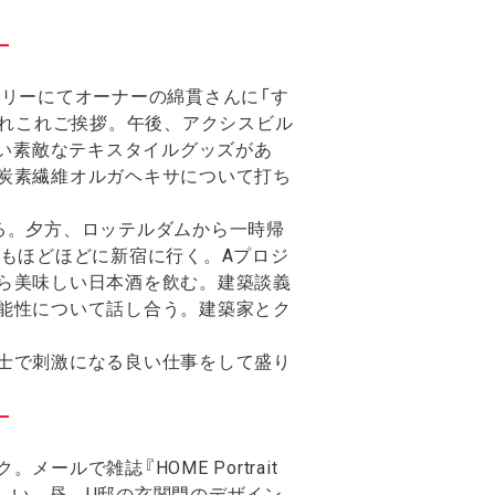
リーにてオーナーの綿貫さんに「す
含めてあれこれご挨拶。午後、アクシスビル
つい素敵なテキスタイルグッズがあ
炭素繊維オルガヘキサについて打ち
る。夕方、ロッテルダムから一時帰
もほどほどに新宿に行く。Aプロジ
ら美味しい日本酒を飲む。建築談義
能性について話し合う。建築家とク
士で刺激になる良い仕事をして盛り
で雑誌『HOME Portrait
嬉しい。昼、U邸の玄関門のデザイン