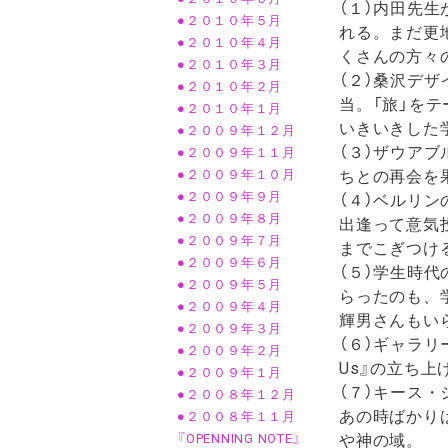
（１）内田先
●２０１０年５月
れる。まだ更
●２０１０年４月
くさんの方々
●２０１０年３月
（２）桑沢デ
●２０１０年２月
当。「旅」を
●２０１０年１月
いきいきした
●２００９年１２月
（３）ザウア
●２００９年１１月
ちとの再会を
●２００９年１０月
●２００９年９月
（４）ベルリン
●２００９年８月
出逢って意気
●２００９年７月
までこぎつけ
●２００９年６月
（５）学生時
●２００９年５月
らったのも、
●２００９年４月
輝男さんもい
●２００９年３月
（６）ギャラリ
●２００９年２月
Us』の立ち
●２００９年１月
（７）キース・
●２００８年１２月
あの時ばかりは
●２００８年１１月
や神の域。
『OPENNING NOTE』