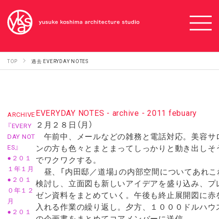
TOP
過去 EVERYDAY NOTES
EVERYDAY NOTES - archive - 2011 febuary
ARCHIVE
２月２８日（月）
『EVERY
午前中、メールなどの雑務と電話対応。美容サ
DAY NOT
ンの方も色々とまとまってしっかりと動き出しそ
ES』
●２０１
でワクワクする。
１年１月
昼、「内田邸／道場」の内部空間についてあれこ
●２０１
検討し、立面図も新しいアイデアを盛り込み、プ
０年１２
ゼン資料をまとめていく。午後も終止展開図に赤
月
入れる作業の繰り返し。夕方、１０００ドルハウ
●２０１
の企画書をまとめてコアメンバーに送信。