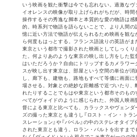
いう映画を観た衝撃は今でも忘れない。過激なヴ
イオレンスの映像が取り上げられがちだが、時間
操作するその秀逸な脚本と本質的な愛の物語は感
的。時系列で物語を語らないことで、より人間の
憶に近い方法で物語が伝えられるため映画を観な
ら何度もはっとする。フランス語訛りの英語がま
東京という都市で撮影された映画としてしっくり
た。何よりあのような東京の映し出し方をした監
はいただろうか？自由にトリップするカメラワー
スが映し出す東京は、部屋という空間の単位が消
し、廊下も、建物も、路地もすべて等価に画面に
場させる。対象との絶妙な距離感で近づいたり、
れたりすることでもはや東京という都市そのもの
べてがヴォイドのように感じられた。外国人映画
督による東京と比べても、カラックスやヴェンダ
ズの撮った東京とも違うし『ロスト・イン・トラ
スレーション』や『バベル』の中のステレオタイプ
された東京とも違う。ロラン・バルトを出すまで
なく「ヴォイド」という視点でこそ東京が一つの強