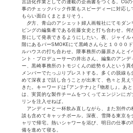
言語化作業としての連載の企画書をつくる。CGの
事のチェックバック作業もスピーディーに対応し
もらい面白くまとまりそう。
夕方、青山のアシェット婦人画報社にてモダン
ビングの編集者である佐藤女史と打ち合わせ。何
形にして発表できるようにしたい。夜、ジャイル
階にあるバーSMOKEにて黒崎さんらと１０００
ルハウスの打ち合わせ。隈事務所の藤原さんとイ
ント・プロデューサーの井出さん、編集のアンデ
ー、黒崎事務所のトモジくんの総勢６人という異
メンバーでたっぷりブレストする。多くの脱線も
めて深夜まで話し合うことが出来て、色々と見え
きた。キーワードは「アンテナ」と「物差し」。あと
は、実質的な製作チームをつくってエンジンにガ
リンを注入せねば。
アンディーと一杯飲み直しながら、また別件の
談も含めてキャッチボール。深夜、雪降る東京を
ャリで帰宅。熱いシャワーを浴び、明日の仕事の
備を進めて寝る。