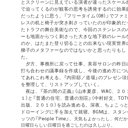
とスクリーンに見えている演者が違ったスケール
で迫ってくるのが観客の思考を誘発するのに効果
だったように思う。『フリータイム（08）』でファ
レスの机と椅子が突き刺さっていたのが印象的だ
たトラフの舞台美術なので、今回のステンレスの
ーも地面からつく刺さった大きな地下鉄のレール
のか、はたまた登り切ることの出来ない現実世界
梯子のメタファーなのではないかと思ったりもし
た。
夕方、事務所に戻って仕事。美容サロンの昨日
打ち合わせの議事録を作成し、今後の進め方につ
てあれこれ考える。「内田邸／道場」のプレゼン項
を整理して、リストアップしていく。
夜は、『茶の間の正義』（山本夏彦、WAC、２０
１）と『普通の住宅、普通の別荘』（中村好文、TOT
出版、２０１０）を読み進める。深夜、ちょこっ
ドローイングに手を加えて就寝。BGMは、スタン
ッツの『People Time』
。天気もよかったし、何だか
日曜日らしい日曜日を過ごしたのは久しぶり。