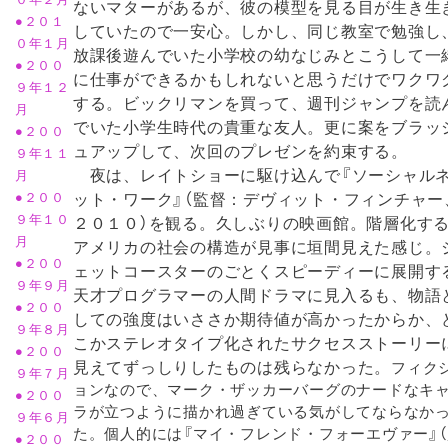
ないマターがあるが、彼の模型を見る目が生き生
●２０１
していたので一安心。しかし、同じ教室で勉強し
０年１月
放課後遊んでいた小学校の幼なじみとこうして一
●２００
に仕事ができるかもしれないと思うだけでワクワ
９年１２
する。ビックリマンを買って、週刊ジャンプを読
月
でいた小学生時代の貴重な友人。更に案をブラッ
●２００
ュアップして、次回のプレゼンを約束する。
９年１１
夜は、レイトショーに駆け込んで『ソーシャル
月
ット・ワーク』（監督：デヴィット・フィンチャー
●２００
９年１０
２０１０）を観る。久しぶりの映画館。階層化す
月
アメリカの社会の構造が見事に垣間見えた感じ。
●２００
ェットコースターのごとくスピーディーに展開す
９年９月
天才プログラマーの人間ドラマに見入るも、物語
●２００
しての強度はいささか期待値が高かったからか、
９年８月
こかステレオタイプ化されたサクセスストーリー
●２００
見えてずっしりしたものは残らなかった。
フィク
９年７月
ョンなので、マーク・ザッカーバーグのナードなキ
●２００
ラが立つように描かれ過ぎている気がしてならなか
９年６月
た。個人的には『マイ・フレンド・フォーエヴァー』（
●２００