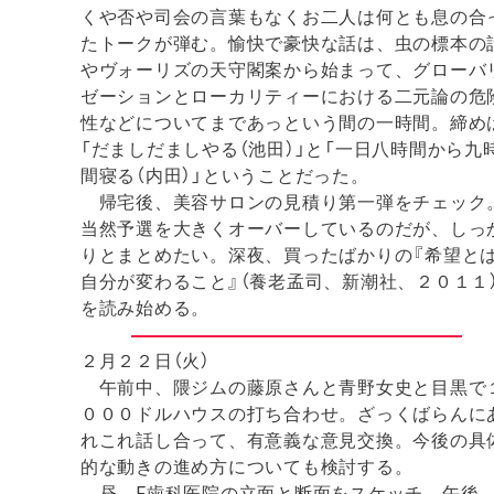
くや否や司会の言葉もなくお二人は何とも息の合
たトークが弾む。愉快で豪快な話は、虫の標本の
やヴォーリズの天守閣案から始まって、グローバ
ゼーションとローカリティーにおける二元論の危
性などについてまであっという間の一時間。締め
「だましだましやる（池田）」と「一日八時間から九
間寝る（内田）」ということだった。
帰宅後、美容サロンの見積り第一弾をチェック
当然予選を大きくオーバーしているのだが、しっ
りとまとめたい。深夜、買ったばかりの『希望と
自分が変わること』（養老孟司、新潮社、２０１１
を読み始める。
２月２２日（火）
午前中、隈ジムの藤原さんと青野女史と目黒で
０００ドルハウスの打ち合わせ。ざっくばらんに
れこれ話し合って、有意義な意見交換。今後の具
的な動きの進め方についても検討する。
昼、F歯科医院の立面と断面をスケッチ。午後