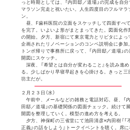
っと時期としては、「内田邸／道場」の完成を自分
マラソン完走と祝いたい。人生四度目のフルマラ
ン。
昼、F歯科医院の立面をスケッチして四面すべ
を完了。いよいよ形がまとまってきた。図面化作
の開始。夕方、新宿にて東京電力とリビタによっ
企画されたリノベーションのコンペ説明会に参加
トンボ帰りで事務所に戻って、「内田邸／道場」の
開図にスケッチ。
深夜、『希望とは自分が変わること』を読み進め
る。少しばかり早寝早起きを心掛ける。きっと三
坊主だが。
２月２３日（水）
午前中、メールなどの雑務と電話対応。昼、「
田邸／道場」の基礎関係の図面チェック。続けて
開図を整理していく。模型の進め方を考える。
夕方、神保町の三省堂にて池田清彦×内田樹『「
正義」の話をしよう』トークイベントを聴く。席に