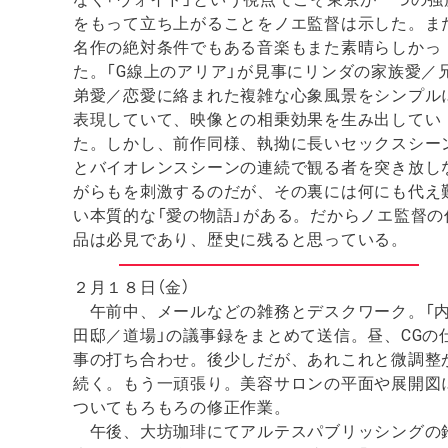
をもって立ち上がることをノエ監督は示した。ま
名作の絶対条件でもある音楽もまた素晴らしかっ
た。「G線上のアリア」が見事にリンダの家族愛／
弟愛／恋愛に絡まれた複雑な心象風景をシンプル
表現していて、映像との相乗効果を生み出してい
た。しかし、前作同様、執拗に長いセックスシー
とバイオレンスシーンの連続で観る者を突き放し
がらもを刺激するのだが、その裏には何にも代え
い本質的な「愛の物語」がある。だからノエ監督の
品は必見であり、歴史に残ると思っている。
２月１８日（金）
午前中、メールなどの雑務とデスクワーク。「
田邸／道場」の議事録をまとめて送信。昼、CGの
事の打ち合わせ。後少しだが、あれこれと微調整
続く。もう一頑張り。美容サロンの平面や展開図
ついてもろもろの修正作業。
午後、大坊珈琲にてアルテスパブリッシングの