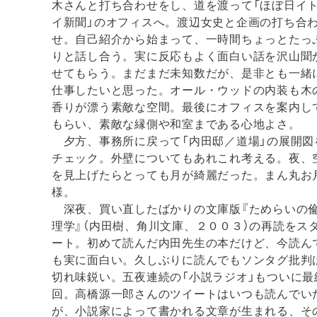
木さんと打ち合わせをし、道を渡って「ほぼ日イ
イ新聞」のオフィスへ。渡辺女史と企画の打ち合
せ。自己紹介から始まって、一時間ちょっとたっ
りと話し合う。実に反応もよく面白い話を沢山聞
せてもらう。まだまだ未知数だが、是非とも一緒
仕事したいと思った。オール・ウッドの内装も木
香りが漂う素敵な空間。最後にオフィスを案内し
もらい、素敵な縁側や和室まである心地よさ。
夕方、事務所に戻って「内田邸／道場」の展開図
チェック。外壁についてもあれこれ考える。夜、
を見上げたらとっても月が綺麗だった。まん丸お
様。
深夜、買い直したばかりの文庫版『ためらいの
理学』（内田樹、角川文庫、２００３）の再読をス
ート。初めて読んだ内田先生の本だけど、今読ん
も実に面白い。久しぶりに読んでもソンタグ批判
切れ味鋭い。五夜連続の「小説ラジオ」もついに最
回。高橋源一郎さんのツイートはいつも読んでい
が、小説家によって書かれる文章が生まれる、そ