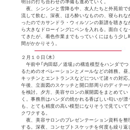
明日の打ち合わせの準備も進めていく。
夜、シンシンと雪降る中、友人たちと外苑前で
流して飲む。深夜、ほろ酔いなものの、寝られな
ったのでカサンドラ・ウィルソンの新譜を聴きな
ら大きなドローイングにペンを入れる。面白くな
てきたが、着色作業までもっていくにはもう少し
間がかかりそう。
２月１０日（木）
午前中「内田邸／道場」の構造模型をハンダでつ
るためのオペレーションとメールなどの雑務。昼
キッチンとエントランスなどについて諸々の対応
午後、立面図のスケッチと開口部周りのディテー
を検討。夕方、美容サロンの展開図をまとめてい
く。事務所はハンダの焼かれる香ばしい匂いが漂
も、とても精度の高い模型になりそうで見ていて
クワクする。
夜、美容サロンのプレゼンテーション資料を整
する。深夜、コンセプトスケッチを何度も繰り返