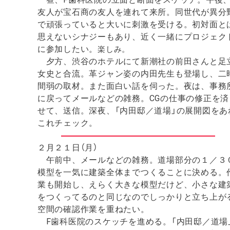
友人が宝石商の友人を連れて来所。同世代が異分
で頑張っていると大いに刺激を受ける。初対面と
思えないシナジーもあり、近く一緒にプロジェク
に参加したい。
楽しみ。
夕方、渋谷のホテルにて新潮社の前田さんと足
女史と合流。革ジャン姿の内田先生も登場し、二
間弱の取材。また面白い話を伺った。夜は、事務
に戻ってメールなどの雑務。CGの仕事の修正を済
せて、送信。深夜、「内田邸／道場」の展開図をあ
これチェック。
２月２１日（月）
午前中、メールなどの雑務。道場部分の１／３
模型を一気に建築全体までつくることに決める。
業も開始し、えらく大きな模型だけど、小さな建
をつくってるのと同じなのでしっかりと立ち上が
空間の確認作業を重ねたい。
F歯科医院のスケッチを進める。「内田邸／道場