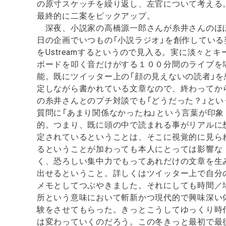
の原寸スケッチを繰り返し、左官について考える
最終的に二案をピックアップ。
深夜、小説家の高橋源一郎さんが糸井さんのほ
日の企画でいつもの「小説ラジオ」を創作している
をUstreamするというので見入る。実に淡々とキ
ボードを叩く音だけがする１００分間のライブを
能。既にツイッター上の「顔の見えないの読者」を
定しながら書かれている文章なので、終わってか
の糸井さんとのプチ対談でも「どうだった？」とい
質問に「あまり関係なかったね」という言葉が印象
的。つまり、既に頭の中で読まれる事がリアルに
定されているということは、そこに視覚的に見ら
るということが加わっても本人にとっては影響な
く、恐ろしい集中力でもってあれだけの文章を生
出せるということ。詳しくはツイッター上で自分
メモとしてつぶやきました。それにしても時間／
所という意味において斬新かつ現代的で興味深い
験をさせてもらった。きっとこうしてゆっくり時
は変わっていくのだろう。この冬きっと最初で最