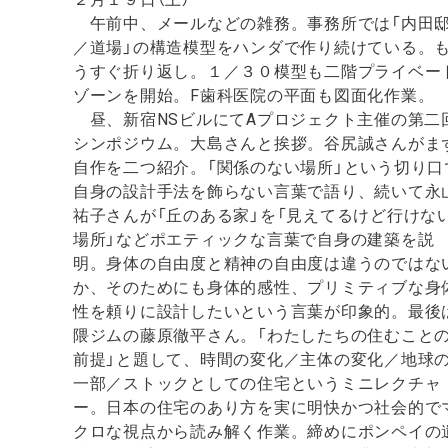
午前中、メールなどの雑務。事務所では「内田
／道場」の構造模型をハンダで作り続けている。
うすぐ折り返し。１／３０模型も二階プライベー
ゾーンを開始。F歯科医院の平面も図面化作業。
昼、新宿NSビルにてAプロジェクト主催の第二
シンポジウム。大島さんと挨拶。谷尻誠さんがま
自作を二つ紹介。「関係のない場所」という切り口
自身の設計手法を飾らない言葉で語り、続いて永
祐子さんが「丘のある家」を「見えてるけど行けな
場所」などポエティックな言葉で自身の建築を説
明。身体の自由度と精神の自由度は違うのではな
か、そのためにも身体的感性、プリミティブな身
性を頼りに設計したいという言葉が印象的。最後
隈ジムの藤原徹平さん。「わたしたちの住むこと
前提」と題して、時間の変化／主体の変化／地球
一部／ストックとしての住宅というミニレクチャ
ー。日本の住宅のあり方を実に明快かつ社会的で
クロな視点から読み解く作業。締めにポンペイの