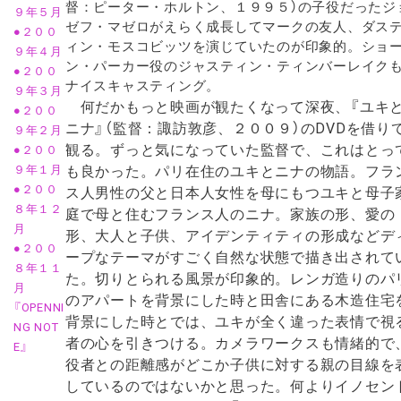
督：ピーター・ホルトン、１９９５）の子役だったジ
９年５月
ゼフ・マゼロがえらく成長してマークの友人、ダス
●２００
ィン・モスコビッツを演じていたのが印象的。ショ
９年４月
ン・パーカー役のジャスティン・ティンバーレイク
●２００
ナイスキャスティング。
９年３月
何だかもっと映画が観たくなって深夜、『ユキ
●２００
ニナ』（監督：諏訪敦彦、２００９）のDVDを借り
９年２月
観る。ずっと気になっていた監督で、これはとっ
●２００
も良かった。パリ在住のユキとニナの物語。フラ
９年１月
●２００
ス人男性の父と日本人女性を母にもつユキと母子
８年１２
庭で母と住むフランス人のニナ。家族の形、愛の
月
形、大人と子供、アイデンティティの形成などデ
●２００
ープなテーマがすごく自然な状態で描き出されて
８年１１
た。切りとられる風景が印象的。レンガ造りのパ
月
のアパートを背景にした時と田舎にある木造住宅
『OPENNI
背景にした時とでは、ユキが全く違った表情で視
NG NOT
者の心を引きつける。カメラワークスも情緒的で
E』
役者との距離感がどこか子供に対する親の目線を
しているのではないかと思った。何よりイノセン