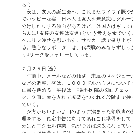
らう。
夜は、友人の誕生会へ。これまたワイワイ賑や
でハッピーな宴。日本人は友人を無意識にグルー
分けしたりする傾向があるけど、外国人はざっく
らんに「友達の友達は友達」という考えを素でいく
ベルリン時代を思い出す。サッカー話で盛り上が
る。熱心なサポーターは、代表戦のみならずしっ
りJリーグをフォローしている。
２月２５日（金）
午前中、メールなどの雑務。来週のスケジュー
などの調整。昼は、１０００ドルハウスについて
画書を進める。午後は、F歯科医院の図面チェッ
ク。立面に赤を入れて模型をつくれる段階まで持
ていく。
夕方からいよいよ山のように溜まった領収書の
理をする。確定申告に向けてあれこれ準備をして
分別とエクセル作業。気がつけば深夜になってい
た。まだ作業としては、全体の１／３もいってい