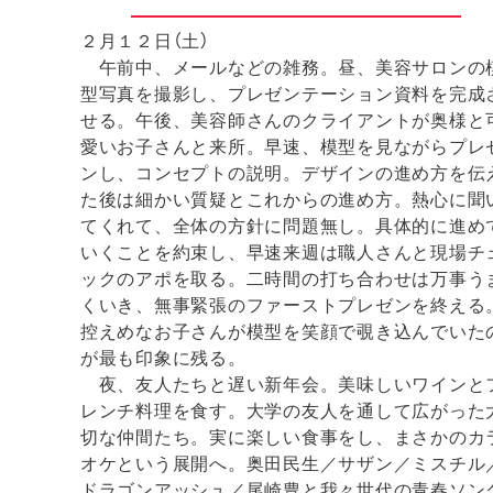
２月１２日（土）
午前中、メールなどの雑務。昼、美容サロンの
型写真を撮影し、プレゼンテーション資料を完成
せる。午後、美容師さんのクライアントが奥様と
愛いお子さんと来所。早速、模型を見ながらプレ
ンし、コンセプトの説明。デザインの進め方を伝
た後は細かい質疑とこれからの進め方。熱心に聞
てくれて、全体の方針に問題無し。具体的に進め
いくことを約束し、早速来週は職人さんと現場チ
ックのアポを取る。二時間の打ち合わせは
万事う
くいき、無事緊張のファーストプレゼンを終える
控えめなお子さんが模型を笑顔で覗き込んでいた
が最も印象に残る。
夜、友人たちと遅い新年会。美味しいワインと
レンチ料理を食す。大学の友人を通して広がった
切な仲間たち。実に楽しい食事をし、まさかのカ
オケという展開へ。奥田民生／サザン／ミスチル
ドラゴンアッシュ／尾崎豊と我々世代の青春ソン