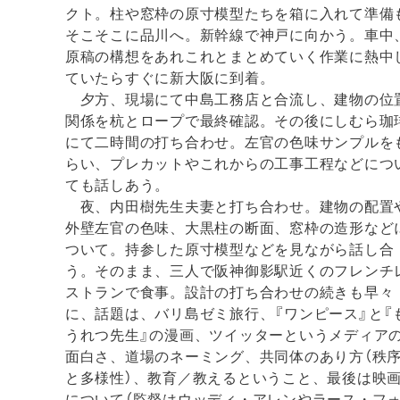
クト。柱や窓枠の原寸模型たちを箱に入れて準備
そこそこに品川へ。新幹線で神戸に向かう。車中
原稿の構想をあれこれとまとめていく作業に熱中
ていたらすぐに新大阪に到着。
夕方、現場にて中島工務店と合流し、建物の位
関係を杭とロープで最終確認。その後にしむら珈
にて二時間の打ち合わせ。左官の色味サンプルを
らい、プレカットやこれからの工事工程などにつ
ても話しあう。
夜、内田樹先生夫妻と打ち合わせ。建物の配置
外壁左官の色味、大黒柱の断面、窓枠の造形など
ついて。持参した原寸模型などを見ながら話し合
う。そのまま、三人で阪神御影駅近くのフレンチ
ストランで食事。設計の打ち合わせの続きも早々
に、話題は、バリ島ゼミ旅行、『ワンピース』と『
うれつ先生』の漫画、ツイッターというメディア
面白さ、道場のネーミング、共同体のあり方（秩
と多様性）、教育／教えるということ、最後は映
について（監督はウッディ・アレンやラース・フ