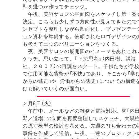
型を幾つか作ってチェック。
午後、美容サロンの平面図をスケッチし第一案
決定。こちらも少しずつ方向性が見えてきたので
ンセプトを整理しながら図面化し、プレゼンテー
ョン資料を準備する。依頼されたロゴデザインの
も考えて三つのバリエーションをつくる。
夜、美容サロンの展開図のイメージをあれこれ
ケッチ。思い立って、『下流思考』（内田樹、講談
社、２００７）の再読をスタート。子供たちが学
で使用可能な貨幣が「不快」であり、そこから「学
からの逃走」や「労働からの逃走」についての構造
ひも解いていくのが面白い。
２月8日（火）
午前中、メールなどの雑務と電話対応。昼「内
邸／道場」の立面を再度整理してスケッチ、大黒
の原寸模型の検討を考える。先週の打ち合わせの
事録を作成して送信。午後、一連のプロジェクト