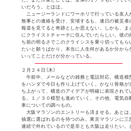
いだろう。とほほ。
ニュージーランドにワーホリで行っている友人
無事との連絡を受け、安堵するも、連日の被災者
報道を見てると奇跡としか思えない。しかも、ま
にクライストチャーチに住んでいたらしい。彼の
ち前の明るさでこのクライシスを乗り切ってもら
たいと願うばかり。本当に人生何があるか分から
いってことだけが分かっている。
２月２４日（木）
午前中、メールなどの雑務と電話対応。構造模
をハンダで今日も作り上げていく。かなり骨格が
ち上がって、構造のアイデアが明確に表現されて
る。１／３０模型も進めていく。その他、電気自
車についての調べもの。
大阪マラソンのエントリーも済ませる。あとは
抽選に選ばれるのを待つのみ。東京マラソンに三
連続で外れているので是非とも大阪は走りたい。