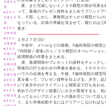
０年１１
夜、まだ完成しない１／３０模型の部分写真を
月
って、最後のプレゼン資料をまとめてプリントア
●２０１
ト。５部。しかし、事務所はすっかり模型だらけ
０年１０
なっている。出張の準備を済ませて、寝たのは三
月
過ぎ。
●２０１
０年９月
●２０１
２月２７日（日）
０年８月
午前中、メールなどの雑務。F歯科医院の模型
●２０１
「内田邸／道場」の１／３０模型のオペレーション
０年７月
経理関係の作業をまとめる。
●２０１
昼、基礎関係やプレカットの資料をチェックし
０年６月
明後日の打ち合わせの準備を進める。１０００ド
●２０１
ハウスの企画を考える。午後、F歯科医院の模型
０年５月
真を撮って、プレゼン資料を仕上げる。夕方、品
●２０１
にて来京中のクライアントと喫茶店で打ち合わせ
０年４月
初めてのデザイン提案にいささか緊張するも、気
●２０１
０年３月
入ってもらいプロジェクトの進め方について話し
●２０１
う。まだ本格始動するにはクリアーしなければな
０年２月