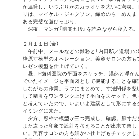
が連発し、いつぶりかのカラオケを大いに満喫。
リは、マイケル・ジャクソン。締めのらーめんま
ある完璧な遊びっぷり。
深夜、マンガ『暗闇五段』を読みながら寝入る。
２月１１日（金）
午前中、メールなどの雑務と「内田邸／道場」の
枠原寸模型のオペレーション。美容サロンの方も
レゼン模型を仕上げていく。
昼、F歯科医院の平面をスケッチ。漠然と浮か
でいたイメージを平面図として機能することを確
しながらの作業。ラフにまとめて、寸法関係を整
して精度をワンランク上げて平面をスケッチ。色
と考えていたので、いよいよ建築として形にする
イミングに来た。
夕方、窓枠の模型が三つ完成し、確認。原寸だ
また違った印象で設計を考えることが出来て楽し
い。美容サロンの方も細かい仕上げもチェックし