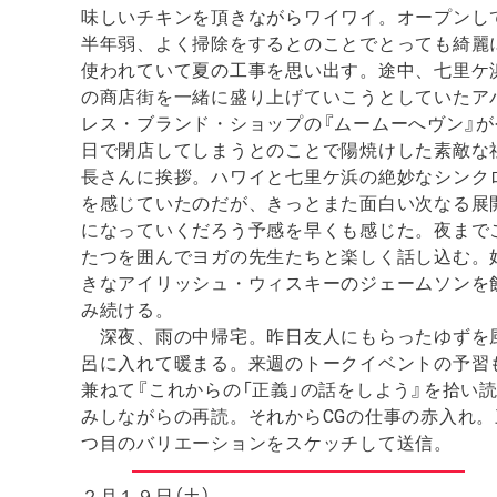
味しいチキンを頂きながらワイワイ。オープンし
半年弱、よく掃除をするとのことでとっても綺麗
使われていて夏の工事を思い出す。途中、七里ケ
の商店街を一緒に盛り上げていこうとしていたア
レス・ブランド・ショップの『ムームーへヴン』が
日で閉店してしまうとのことで陽焼けした素敵な
長さんに挨拶。ハワイと七里ケ浜の絶妙なシンク
を感じていたのだが、きっとまた面白い次なる展
になっていくだろう予感を早くも感じた。夜まで
たつを囲んでヨガの先生たちと楽しく話し込む。
きなアイリッシュ・ウィスキーのジェームソンを
み続ける。
深夜、雨の中帰宅。昨日友人にもらったゆずを
呂に入れて暖まる。来週のトークイベントの予習
兼ねて『これからの「正義」の話をしよう』を拾い
みしながらの再読。それからCGの仕事の赤入れ。
つ目のバリエーションをスケッチして送信。
２月１９日（土）