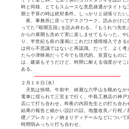
時と同様、とてもスムースな意思疎通がタイトな
期と予算の時は絶対条件。しっかりと頑張りたい
夜、事務所に戻ってデスクワーク。読みかけに
ってた『暗闇五段』を読み終わる。『もうれつ先生
からの展開も含めて実に楽しませてもらった。や
り、半世紀も前の漫画にこれだけ感情移入できる
は何ら不思議ではないと再認識。だって、よく考
たら小津映画だって今でも現代的。良質なものに
は、建築もそうだけど、時間に耐える強度がそこ
ある。
２月１６日（水）
天気は快晴。午前中、綺麗な六甲山を眺めなが
電車に揺られて三宮まで行く。中島工務店の神戸
店にて打ち合わせ。昨夜の内田先生との打ち合わ
結果の報告と細かい設計の話。地盤改良／行程／
礎／プレカット／納まりディテールなどについて
時間弱みっちり打ち合わせ。