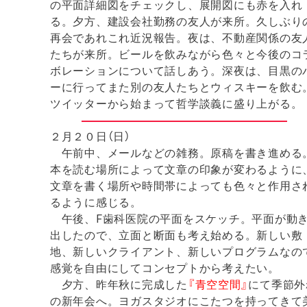
の平面詳細図をチェックし、展開図にも赤を入れ
る。夕方、建設会社勤務の友人が来所。久しぶり
再会であれこれ近況報告。夜は、不動産関係の友
たちが来所。ビールを飲みながら色々と今後のコ
ボレーションについて話しあう。深夜は、目黒の
ーに行ってまた別の友人たちとウィスキーを飲む
ツイッターから始まって哲学談義に盛り上がる。
２月２０日（日）
午前中、メールなどの雑務。原稿を書き進める
本を読む場所によって文章の印象が変わるように
文章を書く場所や時間帯によっても色々と作用さ
るように感じる。
午後、F歯科医院の平面をスケッチ。平面が動
出したので、立面と断面も考え始める。新しい敷
地、新しいクライアント、新しいプログラムなの
感覚を自由にしてコンセプトから考えたい。
夕方、昨年秋に完成した
『青空空間』
にて季節外
の新年会へ。ヨガスタジオにこたつを持ってきて