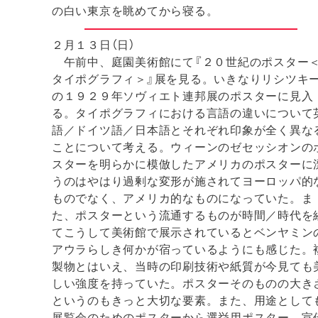
の白い東京を眺めてから寝る。
２月１３日（日）
午前中、庭園美術館にて『２０世紀のポスター
タイポグラフィ＞』展を見る。いきなりリシツキ
の１９２９年ソヴィエト連邦展のポスターに見入
る。タイポグラフィにおける言語の違いについて
語／ドイツ語／日本語とそれぞれ印象が全く異な
ことについて考える。ウィーンのゼセッシオンの
スターを明らかに模倣したアメリカのポスターに
うのはやはり過剰な変形が施されてヨーロッパ的
ものでなく、アメリカ的なものになっていた。ま
た、ポスターという流通するものが時間／時代を
てこうして美術館で展示されているとベンヤミン
アウラらしき何かが宿っているようにも感じた。
製物とはいえ、当時の印刷技術や紙質が今見ても
しい強度を持っていた。ポスターそのものの大き
というのもきっと大切な要素。また、用途として
展覧会のためのポスターから選挙用ポスター、宣