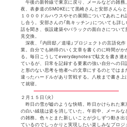
午後の新幹線で東京に戻り、メールなどの雑務
夜、表参道のSMOKEにて黒崎さんと安部さんら
１０００ドルハウスやその展開についてあれこれ
し合う。安部さんの「島キッチン」についても詳し
話を聞き、仮設建築やバラックの面白さについて
見交換。
深夜、「内田邸／道場」プロジェクトの言語化作
業。自分でも納得のいく文章を書くのに時間がか
る。毎日こうしてeverydaynotesで駄文を書き連
ているが、日常を記録する要素の強い自分への日
と形のない思考を他者への文章にするのとではま
違ったハードルがあり苦戦する。八枚まで書き上
て就寝。
２月１５日（火）
昨日の雪が嘘のような快晴。昨日かけられた東
の白い絨毯は姿を消していた。午前中、メールな
の雑務。色々とまた新しいことが少しずつ動き出
ているのでしっかりと実現したい楽しみなプロジ