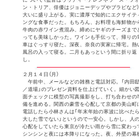
ン・トリア、俳優はジョニーデップやブラピなど
大いに盛り上がる。実に濃厚で知的にエクサイテ
ングな食事だった。もちろん、お料理も海鮮物か
牛肉の赤ワイン煮混み、締めにヤギのチーズまで
っても美味しかった。ワインも手伝って、帰りの
車はぐっすり寝た。深夜、奈良の実家に帰宅。熱
風呂の入って寝る。二月もあっという間に折り返
し。
２月１４日（月）
午前中、メールなどの雑務と電話対応。「内田
／道場」のプレゼン資料を仕上げていく。細かい
面チェックに模型の写真撮影をし、打ち合わせの
備を進める。関西の豪雪を心配して京都の美山町
電話したら小林さんは「年末年始の寒波に比べた
大した雪でない」というので一安心。しかし、人
心配をしていたら東京が冷たい雨から雪に変わっ
シンシンと夜には本降りになった。夜、外壁の幕