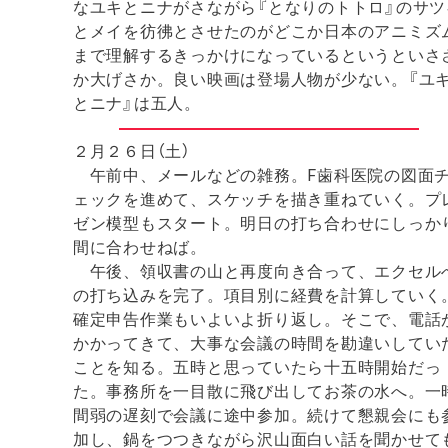
なユキとニナがさながら『となりのトトロ』のサツ
とメイを彷彿とさせたのがどこか日本のアニミズ
まで理解するきっかけになっているというといさ
か大げさか。良い映画は登場人物が少ない。『ユ
とニナ』は五人。
２月２６日（土）
午前中、メールなどの雑務。F歯科医院の図面
ェックを進めて、スケッチを描き重ねていく。プ
ゼン模型もスタート。明日の打ち合わせにしっか
間に合わせねば。
午後、領収書の山と再度向き合って、エクセル
の打ち込みを完了。項目別に経費を計算していく
確定申告作業もいよいよ折り返し。そこで、電話
かかってきて、大事な会議の時間を勘違いしてい
ことを知る。五時と思っていたら十五時開始だっ
た。事務所を一目散に飛び出してお茶の水へ。一
間弱の遅刻で会議に途中参加。続けて懇親会にも
加し、鍋をつつきながら沢山面白い話を聞かせて