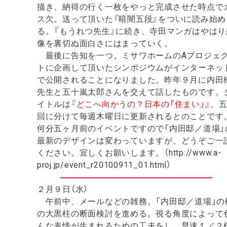
描き、納得の行く一枚をやっと完成させた時点で
ス欠。送って頂いた『暗闇五段』をついに読み始め
る。『もうれつ先生』に続き、寺田マンガはやはり
像を裏切ぬ面白さにはまっていく。
最後に告知を一つ。ミサワホームのAプロジェ
トに企画して頂いたシンポジウムがインターネッ
で公開されることになりました。昨年９月に内田
先生と五十嵐太郎さんを交えて話したものです。
イトルは
『どこへ向かうの？日本の「住まい」』
。
回に分けて毎週木曜日に更新されるとのことです
何分五ヶ月前のイベントですので「内田邸／道場」
最新のデザインは変わっていますが、どうぞご一
ください。宜しくお願いします。（http://www.a-
proj.jp/event_r20100911_01.html）
２月９日（水）
午前中、メールなどの雑務。「内田邸／道場」の
の大黒柱の断面検討を進める。視る角度によって
んな表情が生まれるための工夫をし、早速１／２