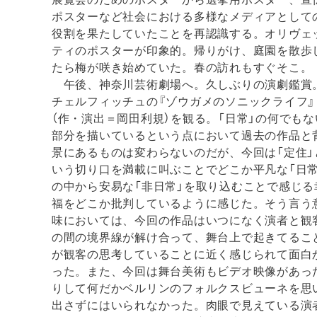
ポスターなど社会における多様なメディアとして
役割を果たしていたことを再認識する。オリヴェ
ティのポスターが印象的。帰りがけ、庭園を散歩
たら梅が咲き始めていた。春の訪れもすぐそこ。
午後、神奈川芸術劇場へ。久しぶりの演劇鑑賞
チェルフィッチュの『ゾウガメのソニックライフ』
（作・演出＝岡田利規）を観る。「日常」の何でもな
部分を描いているという点において過去の作品と
景にあるものは変わらないのだが、今回は「定住」
いう切り口を満載に叫ぶことでどこか平凡な「日常
の中から安易な「非日常」を取り込むことで感じる
福をどこか批判しているように感じた。そう言う
味においては、今回の作品はいつになく演者と観
の間の境界線が解け合って、舞台上で起きてるこ
が観客の思考していることに近く感じられて面白
った。また、今回は舞台美術もビデオ映像があっ
りして何だかベルリンのフォルクスビューネを思
出さずにはいられなかった。肉眼で見えている演