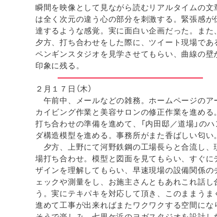
瞬間を映像として見ながら読むリアルタイムの文
は全く次元の違う心の部分を刺激する。緊張感が
達するような感覚。実に面白い企画だった。また
夕方、打ち合わせをした際に、ツイート現場であ
ペンギンスタジオを見学させてもらい、曲線の壁
印象に残る。
２月１７日（木）
午前中、メールなどの雑務。ホームページのア
カイビング作業と美容サロンの修正作業を進める
打ち合わせの準備を進めて、「内田邸／道場」のハ
ダ構造模型を進める。事務所がまた香ばしい匂い
夕方、上野にて河野鉄鋼の工場長らと合流し、
場打ち合わせ。模型と図面を見てもらい、すぐに
ザインを理解してもらい、早速現場の設備関係の
ェックや測量をし、お施主さんともあれこれ話し
う。実にテキパキを対応して頂き、このままうま
進めて工事が出来ればまたワクワクする空間にな
そうで楽しみ。七里ケ浜のヨガスタジオを設計し